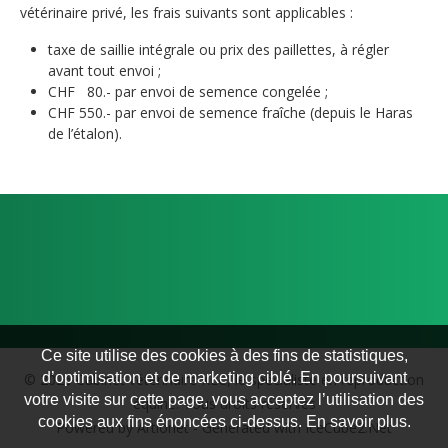
vétérinaire privé, les frais suivants sont applicables :
taxe de saillie intégrale ou prix des paillettes, à régler
avant tout envoi ;
CHF 80.- par envoi de semence congelée ;
CHF 550.- par envoi de semence fraîche (depuis le Haras
de l’étalon).
Ce site utilise des cookies à des fins de statistiques,
d’optimisation et de marketing ciblé. En poursuivant
© 2026 Cabinet vétérinaire KLC, le spécialiste en reproduction
votre visite sur cette page, vous acceptez l’utilisation des
équine. Tous droits réservés
cookies aux fins énoncées ci-dessus. En savoir plus.
Powered by Artionet
-
Generated with IceCube2.Net