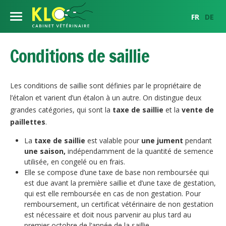
FR
DE
Notre équipe
Conditions de saillie
Nos services
Les conditions de saillie sont définies par le propriétaire de
Centre de reproduction équine
Etalons
l’étalon et varient d’un étalon à un autre. On distingue deux
grandes catégories, qui sont la
taxe de saillie
et la
vente de
Examen gynécologique
Chevaux
Etalons
Infos clientèle
paillettes
.
Insémination artificielle
La
taxe de saillie
est valable pour
une jument
pendant
Médecine interne
Etalons également représentés par le cabinet pour la Suisse
Bovins
Conditions de saillies
Horaires
une saison,
indépendamment de la quantité de semence
Transfert embryonnaire
Chirurgie
utilisée, en congelé ou en frais.
Imagerie
Animaux de compagnie
Ovum Pick Up
Commande et importation de semence
Plan d'accès
Elle se compose d’une taxe de base non remboursée qui
Imagerie
est due avant la première saillie et d’une taxe de gestation,
Suivi de troupeau
Médecine interne
Service d'urgences
qui est elle remboursée en cas de non gestation. Pour
Orthopédie
Conseils de croisement
Contact
remboursement, un certificat vétérinaire de non gestation
Chirurgie
Dentisterie
est nécessaire et doit nous parvenir au plus tard au
Partenaires
Actualités
Imagerie
premier octobre de l’année de la saillie.