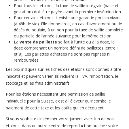
Pour tous les étalons, la taxe de saillie intégrale (base et
Reproduction
Informations utiles
gestation) doit être payée avant la première insémination.
Pour certains étalons, il existe une garantie poulain vivant
Chats
(à 48h de vie). Elle donne droit, en cas d’avortement ou de
décès du poulain, à un bon pour la taxe de saillie complète
Chiens
ou partielle de l’année suivante pour le même étalon.
La
vente de paillette
se fait à l’unité ou à la dose, la
Chevaux
dose comprenant un nombre défini de paillettes (entre 1
et 8). Les paillettes achetées ne sont pas reprises ni
remboursées.
Les prix indiqués sur les fiches des étalons sont donnés à titre
indicatif et peuvent varier. Ils incluent la TVA, l’importation, le
stockage et les frais administratifs.
Pour les étalons nécessitant une permission de saillie
individuelle pour la Suisse, c'est à l'éleveur qu'incombe le
paiement de cette taxe et les coûts qui en découlent.
Si vous souhaitez inséminer votre jument avec l’un de nos
étalons, dans un autre centre de reproduction ou chez votre