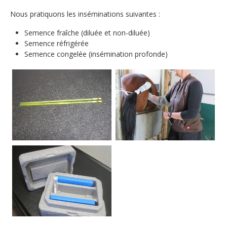
Nous pratiquons les inséminations suivantes :
Reproduction
Informations utiles
Semence fraîche (diluée et non-diluée)
Chats
Semence réfrigérée
Semence congelée (insémination profonde)
Chiens
Chevaux