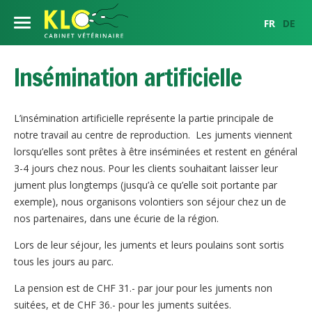
FR
DE
Notre équipe
Insémination artificielle
Nos services
L’insémination artificielle représente la partie principale de
Centre de reproduction équine
Etalons
notre travail au centre de reproduction. Les juments viennent
lorsqu’elles sont prêtes à être inséminées et restent en général
Examen gynécologique
Chevaux
Etalons
Infos clientèle
3-4 jours chez nous. Pour les clients souhaitant laisser leur
jument plus longtemps (jusqu’à ce qu’elle soit portante par
Insémination artificielle
Médecine interne
Etalons également représentés par le cabinet pour la Suisse
Bovins
Conditions de saillies
exemple), nous organisons volontiers son séjour chez un de
Horaires
Transfert embryonnaire
nos partenaires, dans une écurie de la région.
Chirurgie
Imagerie
Animaux de compagnie
Ovum Pick Up
Commande et importation de semence
Plan d'accès
Imagerie
Lors de leur séjour, les juments et leurs poulains sont sortis
Suivi de troupeau
tous les jours au parc.
Médecine interne
Service d'urgences
Orthopédie
Conseils de croisement
Contact
Chirurgie
La pension est de CHF 31.- par jour pour les juments non
Dentisterie
Partenaires
Actualités
suitées, et de CHF 36.- pour les juments suitées.
Imagerie