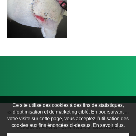
Reproduction
Informations utiles
Chats
Chiens
Chevaux
Ce site utilise des cookies à des fins de statistiques,
d’optimisation et de marketing ciblé. En poursuivant
© 2026 Cabinet vétérinaire KLC, le spécialiste en reproduction
votre visite sur cette page, vous acceptez l’utilisation des
équine. Tous droits réservés
cookies aux fins énoncées ci-dessus. En savoir plus.
Powered by Artionet
-
Generated with IceCube2.Net