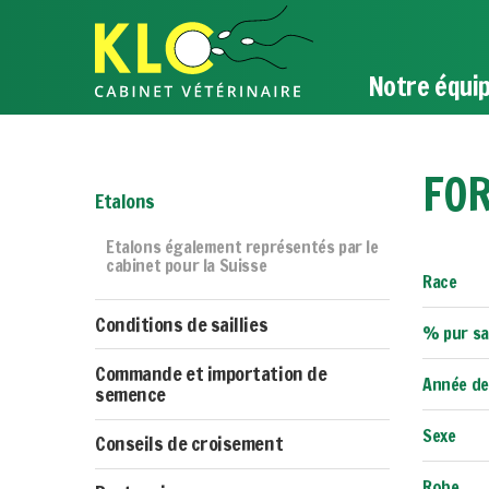
Notre équi
FO
Etalons
Etalons également représentés par le
cabinet pour la Suisse
Race
Conditions de saillies
% pur s
Commande et importation de
Année de
semence
Sexe
Conseils de croisement
Robe