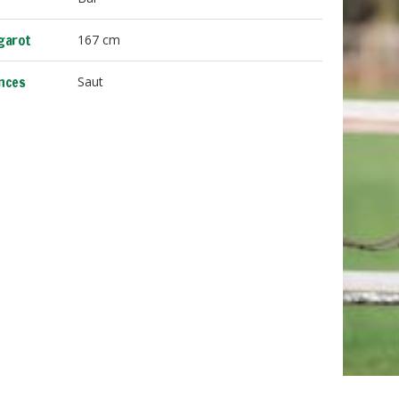
 garot
167 cm
nces
Saut