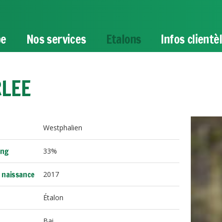
pe
Nos services
Etalons
Infos clientè
RLEE
Westphalien
ang
33%
 naissance
2017
Étalon
Bai