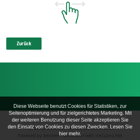
Zurück
Diese Webseite benutzt Cookies für Statistiken, zur
Seitenoptimierung und für zielgerichtetes Marketing. Mit
der weiteren Benutzung dieser Seite akzeptieren Sie
© 2026 Tierarztpraxis KLC, Ihre Adresse für
den Einsatz von Cookies zu diesen Zwecken. Lesen Sie
Pferdereproduktion. Alle Rechte vorbehalten
hier mehr.
Powered by Artionet
-
Generated with IceCube2.Net