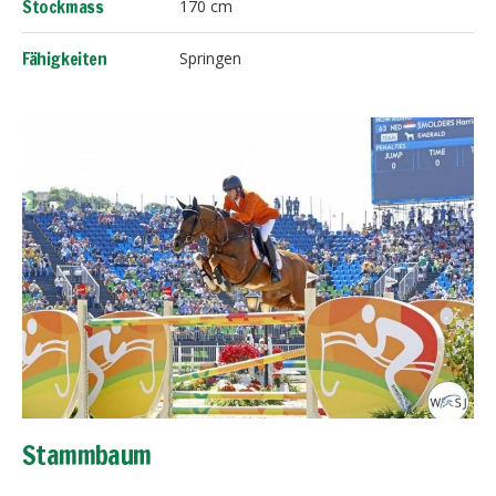
Stockmass
170 cm
Fortpflanzung
Praktische Information
Fähigkeiten
Springen
Katzen
Hunde
Pferde
Stammbaum