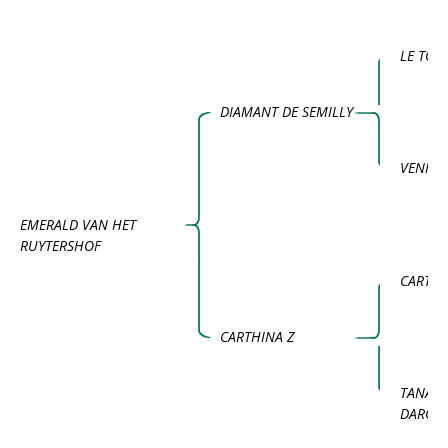
LE TOT
DIAMANT DE SEMILLY
VENISE
EMERALD VAN HET
RUYTERSHOF
CARTH
CARTHINA Z
TANAGR
DAROH