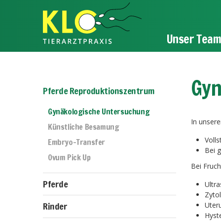
Unser Tea
Gyn
Pferde Reproduktionszentrum
Gynäkologische Untersuchung
In unsere
Künstliche Besamung
Voll
Embryo-Transfer
Bei 
Ovum Pick Up
Bei Fruch
Pferde
Ultr
Zyto
Rinder
Uter
Hyst