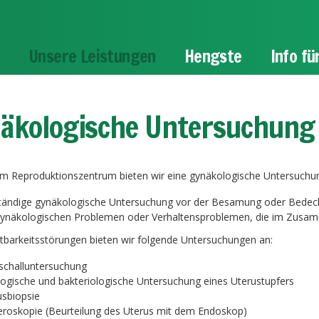
m
Unsere Leistungen
Hengste
Info f
äkologische Untersuchung
m Reproduktionszentrum bieten wir eine gynäkologische Untersuchung 
ständige gynäkologische Untersuchung vor der Besamung oder Bede
gynäkologischen Problemen oder Verhaltensproblemen, die im Zus
tbarkeitsstörungen bieten wir folgende Untersuchungen an:
aschalluntersuchung
logische und bakteriologische Untersuchung eines Uterustupfers
usbiopsie
eroskopie (Beurteilung des Uterus mit dem Endoskop)