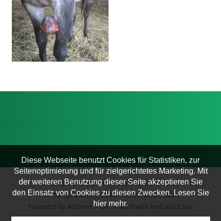
Fortpflanzung
Praktische Information
Katzen
Hunde
Pferde
Diese Webseite benutzt Cookies für Statistiken, zur
Seitenoptimierung und für zielgerichtetes Marketing. Mit
der weiteren Benutzung dieser Seite akzeptieren Sie
© 2026 Tierarztpraxis KLC, Ihre Adresse für
den Einsatz von Cookies zu diesen Zwecken. Lesen Sie
Pferdereproduktion. Alle Rechte vorbehalten
hier mehr.
Powered by Artionet
-
Generated with IceCube2.Net