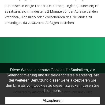
Für Reisen in einige Länder (Osteuropa, England, Tunesien) ist
es ratsam, sich mindestens 2 Monate vor der Abreise bei den
Veterinär-, Konsular- oder Zollbehörden des Ziellandes zu
erkundigen, da zusätzliche Auflagen bestehen.
Diese Webseite benutzt Cookies für Statistiken, zur
Seitenoptimierung und für zielgerichtetes Marketing. Mit
der weiteren Benutzung dieser Seite akzeptieren Sie
© 2026 Tierarztpraxis KLC, Ihre Adresse für
den Einsatz von Cookies zu diesen Zwecken. Lesen Sie
Pferdereproduktion. Alle Rechte vorbehalten
hier mehr.
Powered by Artionet
-
Generated with IceCube2.Net
Akzeptieren