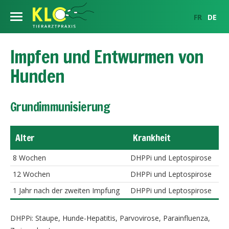
FR
DE
Unser Team
Impfen und Entwurmen von
Hunden
Unsere Leistungen
Pferde Reproduktionszentrum
Hengste
Grundimmunisierung
Gynäkologische Untersuchung
Pferde
Hengste
Info für Kunden
Alter
Krankheit
Künstliche Besamung
Innere Medizin
Hier eine Auswahl der Hengste, die wir auch für die Schweiz
Rinder
Deckbedingungen
Öffnungszeiten
vertreten
Embryo-Transfer
8 Wochen
DHPPi und Leptospirose
Chirurgie
Bildgebung
Haustiere
Ovum Pick Up
Samenbestellungen und Samenimport
12 Wochen
DHPPi und Leptospirose
Anfahrtsplan
Bildgebung
Herdenbetreuung
1 Jahr nach der zweiten Impfung
DHPPi und Leptospirose
Innere Medizin
Notfalldienst
Orthopädie
Beratung zur Auswahl des Hengstes
Kontakt
Chirurgie
Pferdezahnheilkunde
DHPPi: Staupe, Hunde-Hepatitis, Parvovirose, Parainfluenza,
Partner
News
Imagerie