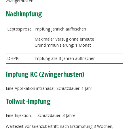
Zwingerhusten
Fortpflanzung
Praktische Information
Nachimpfung
Katzen
Leptospirose
Impfung jährlich auffrischen
Hunde
Maximaler Verzug ohne erneute
Pferde
Grundimmunisierung: 1 Monat
DHPPi
Impfung alle 3 Jahren auffrischen
Impfung KC (Zwingerhusten)
Eine Applikation intranasal: Schutzdauer: 1 Jahr
Tollwut-Impfung
Eine Injektion: Schutzdauer: 3 Jahre
Wartezeit vor Grenzübertritt: nach Erstimpfung 3 Wochen,