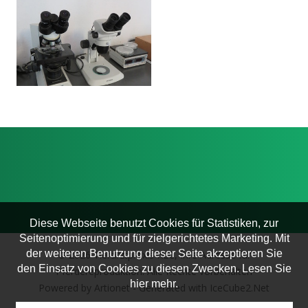
Fortpflanzung
Praktische Information
Katzen
Hunde
Pferde
Diese Webseite benutzt Cookies für Statistiken, zur
Seitenoptimierung und für zielgerichtetes Marketing. Mit
der weiteren Benutzung dieser Seite akzeptieren Sie
© 2026 Tierarztpraxis KLC, Ihre Adresse für
den Einsatz von Cookies zu diesen Zwecken. Lesen Sie
Pferdereproduktion. Alle Rechte vorbehalten
hier mehr.
Powered by Artionet
-
Generated with IceCube2.Net