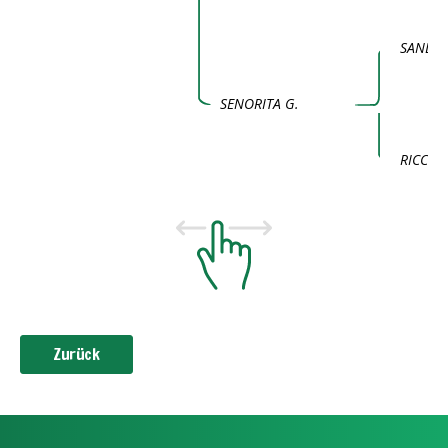
SANDRO
SENORITA G.
RICCIBE
Zurück