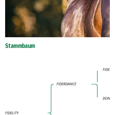
Stammbaum
FIDERT
FIDERDANCE
DONNA
FIDELITY