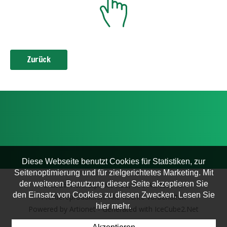
Zurück
Diese Webseite benutzt Cookies für Statistiken, zur
Seitenoptimierung und für zielgerichtetes Marketing. Mit
der weiteren Benutzung dieser Seite akzeptieren Sie
© 2026 Tierarztpraxis KLC, Ihre Adresse für
den Einsatz von Cookies zu diesen Zwecken. Lesen Sie
Pferdereproduktion. Alle Rechte vorbehalten
hier mehr.
Powered by Artionet
-
Generated with IceCube2.Net