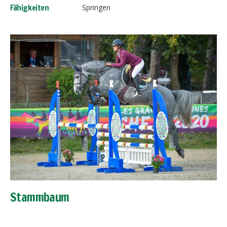
Fähigkeiten
Springen
Fortpflanzung
Praktische Information
Katzen
Hunde
Pferde
Stammbaum