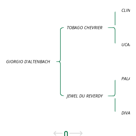
CLINTO
TOBAGO CHEVRIER
UCARN
GIORGIO D'ALTENBACH
PALADI
JEWEL DU REVERDY
DIVA D