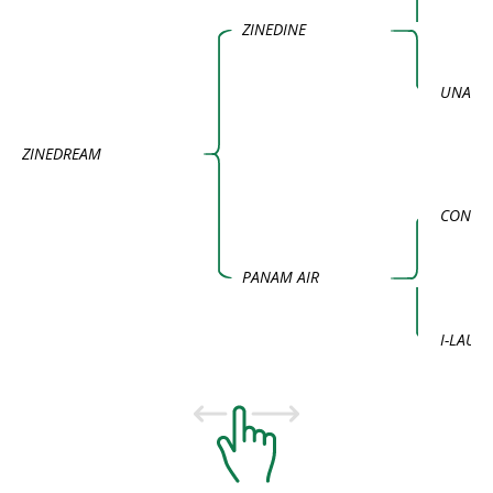
ZINEDINE
UNADO
ZINEDREAM
CONTE
PANAM AIR
I-LAUDA